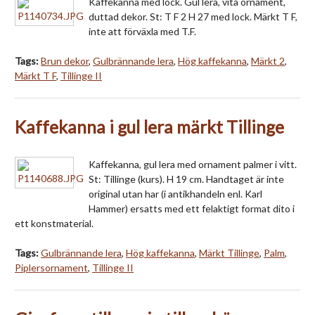
Kaffekanna med lock. Gul lera, vita ornament,
duttad dekor. St: T F 2 H 27 med lock. Märkt T F,
inte att förväxla med T.F.
Tags:
Brun dekor
,
Gulbrännande lera
,
Hög kaffekanna
,
Märkt 2
,
Märkt T F
,
Tillinge II
Kaffekanna i gul lera märkt Tillinge
Kaffekanna, gul lera med ornament palmer i vitt.
St: Tillinge (kurs). H 19 cm. Handtaget är inte
original utan har (i antikhandeln enl. Karl
Hammer) ersatts med ett felaktigt format dito i
ett konstmaterial.
Tags:
Gulbrännande lera
,
Hög kaffekanna
,
Märkt Tillinge
,
Palm
,
Piplersornament
,
Tillinge II