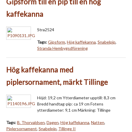
Gipsform till en pip till en hög
kaffekanna
Stra2524
Tags:
Gipsform
,
Hög kaffekanna
,
Snabelpip
,
Stranda Hembygsdförening
Hög kaffekanna med
piplersornament, märkt Tillinge
Höjd: 19,2 cm Ytterdiameter upptill: 8,3 cm
Bredd handtag-pip: ca 19 cm Fotens
ytterdiameter: 9,1 cm Märkning: Tillinge
Tags:
B. Thorvaldsen
,
Dagen
,
Hög kaffekanna
,
Natten
,
Piplersornament
,
Snabelpip
,
Tillinge II