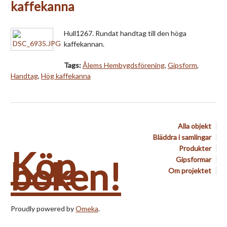
kaffekanna
Hull1267. Rundat handtag till den höga
kaffekannan.
Tags:
Ålems Hembygdsförening
,
Gipsform
,
Handtag
,
Hög kaffekanna
Alla objekt
Bläddra i samlingar
Köp
Produkter
boken!
Gipsformar
Om projektet
Proudly powered by
Omeka
.