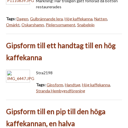
Märkning: Har troligen gått förlorad då botten
restaurerades
Tags:
Dagen
,
Gulbrännande lera
,
Hög kaffekanna
,
Natten
,
Omärkt
,
Oskarshamn
,
Piplersornament
,
Snabelpip
Gipsform till ett handtag till en hög
kaffekanna
Stra2198
Tags:
Gipsform
,
Handtag
,
Hög kaffekanna
,
Stranda Hembygsdförening
Gipsform till en pip till den höga
kaffekannan, en halva