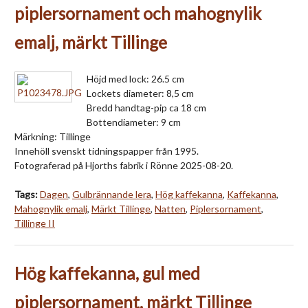
piplersornament och mahognylik
emalj, märkt Tillinge
Höjd med lock: 26.5 cm
Lockets diameter: 8,5 cm
Bredd handtag-pip ca 18 cm
Bottendiameter: 9 cm
Märkning: Tillinge
Innehöll svenskt tidningspapper från 1995.
Fotograferad på Hjorths fabrik i Rönne 2025-08-20.
Tags:
Dagen
,
Gulbrännande lera
,
Hög kaffekanna
,
Kaffekanna
,
Mahognylik emalj
,
Märkt Tillinge
,
Natten
,
Piplersornament
,
Tillinge II
Hög kaffekanna, gul med
piplersornament, märkt Tillinge