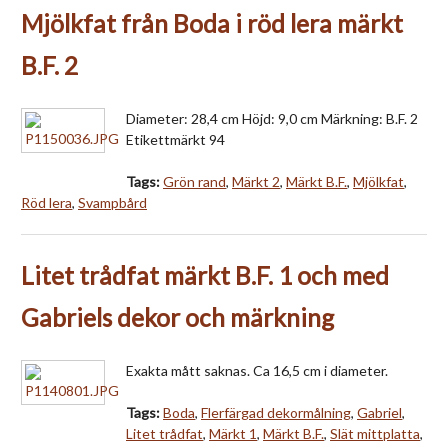
Mjölkfat från Boda i röd lera märkt
B.F. 2
Diameter: 28,4 cm Höjd: 9,0 cm Märkning: B.F. 2
Etikettmärkt 94
Tags:
Grön rand
,
Märkt 2
,
Märkt B.F.
,
Mjölkfat
,
Röd lera
,
Svampbård
Litet trådfat märkt B.F. 1 och med
Gabriels dekor och märkning
Exakta mått saknas. Ca 16,5 cm i diameter.
Tags:
Boda
,
Flerfärgad dekormålning
,
Gabriel
,
Litet trådfat
,
Märkt 1
,
Märkt B.F.
,
Slät mittplatta
,