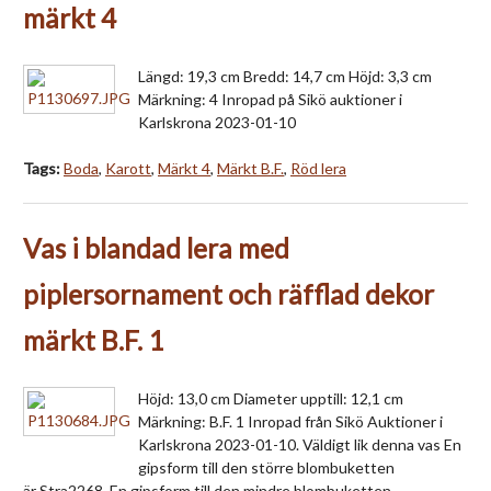
märkt 4
Längd: 19,3 cm Bredd: 14,7 cm Höjd: 3,3 cm
Märkning: 4 Inropad på Sikö auktioner i
Karlskrona 2023-01-10
Tags:
Boda
,
Karott
,
Märkt 4
,
Märkt B.F.
,
Röd lera
Vas i blandad lera med
piplersornament och räfflad dekor
märkt B.F. 1
Höjd: 13,0 cm Diameter upptill: 12,1 cm
Märkning: B.F. 1 Inropad från Sikö Auktioner i
Karlskrona 2023-01-10. Väldigt lik denna vas En
gipsform till den större blombuketten
är Stra2268. En gipsform till den mindre blombuketten