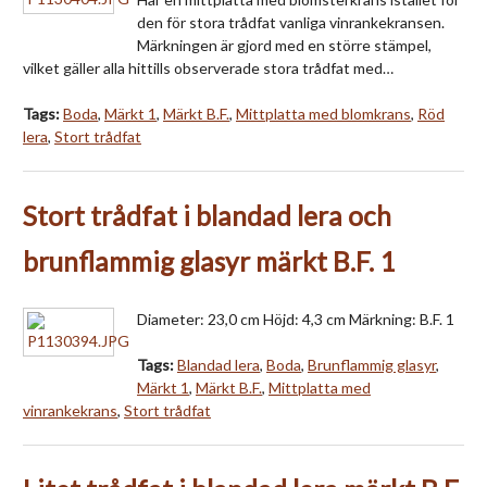
den för stora trådfat vanliga vinrankekransen.
Märkningen är gjord med en större stämpel,
vilket gäller alla hittills observerade stora trådfat med…
Tags:
Boda
,
Märkt 1
,
Märkt B.F.
,
Mittplatta med blomkrans
,
Röd
lera
,
Stort trådfat
Stort trådfat i blandad lera och
brunflammig glasyr märkt B.F. 1
Diameter: 23,0 cm Höjd: 4,3 cm Märkning: B.F. 1
Tags:
Blandad lera
,
Boda
,
Brunflammig glasyr
,
Märkt 1
,
Märkt B.F.
,
Mittplatta med
vinrankekrans
,
Stort trådfat