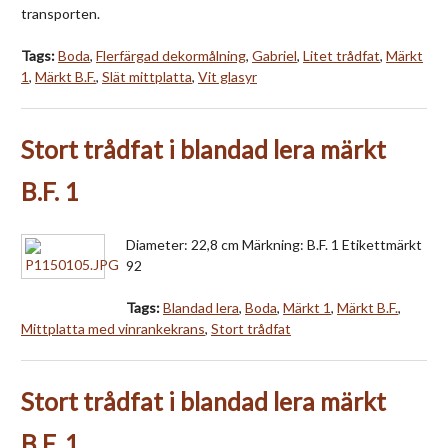
transporten.
Tags:
Boda
,
Flerfärgad dekormålning
,
Gabriel
,
Litet trådfat
,
Märkt
1
,
Märkt B.F.
,
Slät mittplatta
,
Vit glasyr
Stort trådfat i blandad lera märkt
B.F. 1
Diameter: 22,8 cm Märkning: B.F. 1 Etikettmärkt
92
Tags:
Blandad lera
,
Boda
,
Märkt 1
,
Märkt B.F.
,
Mittplatta med vinrankekrans
,
Stort trådfat
Stort trådfat i blandad lera märkt
B.F. 1