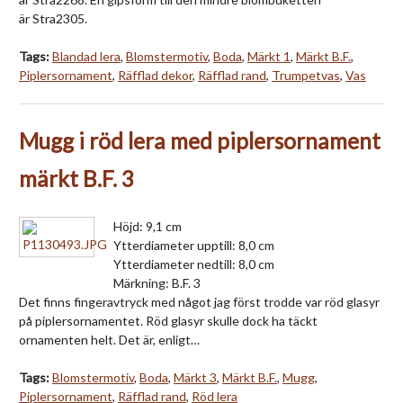
är Stra2305.
Tags:
Blandad lera
,
Blomstermotiv
,
Boda
,
Märkt 1
,
Märkt B.F.
,
Piplersornament
,
Räfflad dekor
,
Räfflad rand
,
Trumpetvas
,
Vas
Mugg i röd lera med piplersornament
märkt B.F. 3
Höjd: 9,1 cm
Ytterdiameter upptill: 8,0 cm
Ytterdiameter nedtill: 8,0 cm
Märkning: B.F. 3
Det finns fingeravtryck med något jag först trodde var röd glasyr
på piplersornamentet. Röd glasyr skulle dock ha täckt
ornamenten helt. Det är, enligt…
Tags:
Blomstermotiv
,
Boda
,
Märkt 3
,
Märkt B.F.
,
Mugg
,
Piplersornament
,
Räfflad rand
,
Röd lera