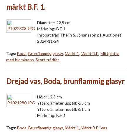
märkt B.F. 1.
Diameter: 22,5 cm
Märkning: B.F. 1
Inropat från Thelin & Johansson på Auctionet
2024-11-24
Tags:
Boda
,
Brunflammig glasyr
,
Märkt 1
,
Märkt B.F.
,
Mittplatta
med blomkrans
,
Stort trådfat
Drejad vas, Boda, brunflammig glasyr
Höjd: 12,3 cm
Ytterdiameter upptill: 6,5 cm
Ytterdiameter nedtill: 6,1 cm
Märkning: B.F. 1
Tags:
Boda
,
Brunflammig glasyr
,
Märkt 1
,
Märkt B.F.
,
Vas