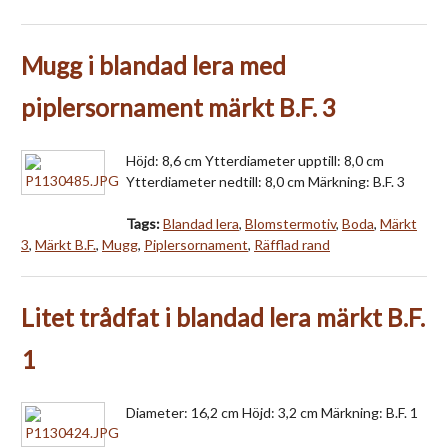
Mugg i blandad lera med
piplersornament märkt B.F. 3
Höjd: 8,6 cm Ytterdiameter upptill: 8,0 cm
Ytterdiameter nedtill: 8,0 cm Märkning: B.F. 3
Tags:
Blandad lera
,
Blomstermotiv
,
Boda
,
Märkt
3
,
Märkt B.F.
,
Mugg
,
Piplersornament
,
Räfflad rand
Litet trådfat i blandad lera märkt B.F.
1
Diameter: 16,2 cm Höjd: 3,2 cm Märkning: B.F. 1