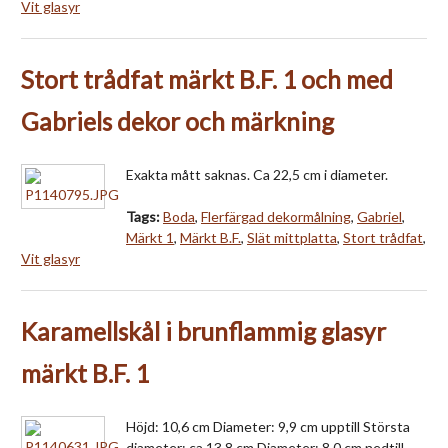
Vit glasyr
Stort trådfat märkt B.F. 1 och med
Gabriels dekor och märkning
Exakta mått saknas. Ca 22,5 cm i diameter.
Tags:
Boda
,
Flerfärgad dekormålning
,
Gabriel
,
Märkt 1
,
Märkt B.F.
,
Slät mittplatta
,
Stort trådfat
,
Vit glasyr
Karamellskål i brunflammig glasyr
märkt B.F. 1
Höjd: 10,6 cm Diameter: 9,9 cm upptill Största
diameter: ca 13,8 cm Diameter: 8,0 cm nedtill