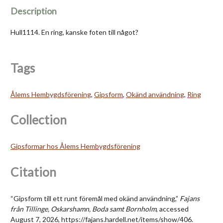
Description
Hull1114. En ring, kanske foten till något?
Tags
Ålems Hembygdsförening
,
Gipsform
,
Okänd användning
,
Ring
Collection
Gipsformar hos Ålems Hembygdsförening
Citation
“Gipsform till ett runt föremål med okänd användning,”
Fajans
från Tillinge, Oskarshamn, Boda samt Bornholm
, accessed
August 7, 2026,
https://fajans.hardell.net/items/show/406
.