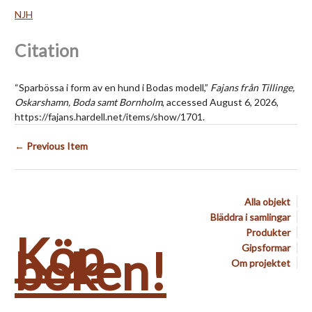
NJH
Citation
“Sparbössa i form av en hund i Bodas modell,”
Fajans från Tillinge,
Oskarshamn, Boda samt Bornholm
, accessed August 6, 2026,
https://fajans.hardell.net/items/show/1701
.
← Previous Item
Alla objekt
Bläddra i samlingar
Köp
Produkter
boken!
Gipsformar
Om projektet