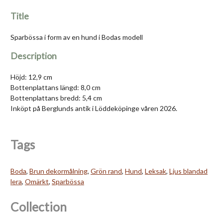
Title
Sparbössa i form av en hund i Bodas modell
Description
Höjd: 12,9 cm
Bottenplattans längd: 8,0 cm
Bottenplattans bredd: 5,4 cm
Inköpt på Berglunds antik i Löddeköpinge våren 2026.
Tags
Boda
,
Brun dekormålning
,
Grön rand
,
Hund
,
Leksak
,
Ljus blandad
lera
,
Omärkt
,
Sparbössa
Collection