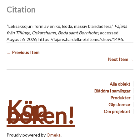
Citation
“Leksaksdjur i form av en ko, Boda, massiv blandad lera,”
Fajans
från Tillinge, Oskarshamn, Boda samt Bornholm
, accessed
August 6, 2026,
https://fajans.hardell.net/items/show/1496
.
← Previous Item
Next Item →
Alla objekt
Bläddra i samlingar
Köp
Produkter
boken!
Gipsformar
Om projektet
Proudly powered by
Omeka
.